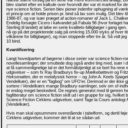
blev startet efter en kalkule over hvorvidt der var et marked for d
nye science fiction. Serien blev pioner indenfor ophugning af værker
et princip om at holde prisen pr. bind så lav som mulig. Det blev til
1986-87, og var især præget af action-romaner af Jack L. Chalker
Endelig forsøgte Cicero i kølvandet på Fabula 96 (hvor forlaget h
Sterling til landet) at løbe en serie kvalitets-billigbøger i gang ige
nå op på det projekterede salg på omkring 15.000 styks af hver ti
vilkårene for billigbøger), og man stoppede efter tre år. Så vidt jeg 
10 bind.
Kvantificering
Langt hovedparten af bøgerne i disse serier var science fiction-r
novellesamlinger; der smuttede dog også andre ting med, især i de
at få sammenlignelige tal er det formålstjenligt at se bort fra ren
udgivelser -- som fx Ray Bradburys fix-up
Mælkebøttevin
og Frit
Heksenatten
, der er metafysisk horror -- og John A. Keels
Spøgel
Vendelkær), der er en ”fagbog” om UFO’er. Derimod er der ikke gj
sortere i Vendelkærs mange Bradbury-samlinger, selv om sf-indho
er endog meget beskedent. De regnes generøst med til genren her
faglitteratur om science fiction skilt ud i en gruppe for sig, hvilket b
Science Fiction Cirklens udgivelser, samt Tage la Cours antologi
(Vendelkær).
Hvis man skal opsummere ovenstående i tabelform, og dertil føje
Cirklens udgivelser, kommer det til at se sådan ud: