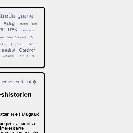
strede grene
Biologi
e
Intuition
Ikke-
tar Trek
Fan fiction
TV-
yse
Niels Dalgaard
1943
h Bear
Imagicon2
inalist
Gardner
NK 2013
NK 2014
NK
nering snart slut �
eshistorien
atter: Niels Dalgaard
de udgivelse nummer
 interessante
 mest science fiction