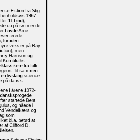
nce Fiction fra Stig
 henholdsvis 1967
er 11 bind),
åede op på svimlende
kær havde Arne
ræsenterede
n, foruden
uhyre veksler på Ray
iction), men
Harry Harrison og
l Kornbluths
lklassikere fra folk
urgeon. Til sammen
e en livslang science
se på dansk.
bene i årene 1972-
 dansksprogede
fter startede Bent
gulus, og nåede i
 end Vendelkærs og
lag som
ket bl.a. betød at
 af Clifford D.
Nielsen.
rgen Science Fiction