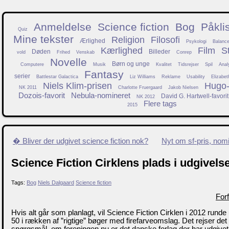
Anmeldelse
Science fiction
Bog
Påkli
Quiz
Mine tekster
Religion
Filosofi
Ærlighed
Psykologi
Balanc
Kærlighed
Film
S
Døden
Billeder
vold
Frihed
Venskab
Conrep
Novelle
Børn og unge
Computere
Musik
Kvalitet
Tidsrejser
Spil
Anal
Fantasy
serier
Battlestar Galactica
Liz Williams
Reklame
Usability
Elizabet
Niels Klim-prisen
Hugo-f
NK 2011
Charlotte Fruergaard
Jakob Nielsen
Dozois-favorit
Nebula-nomineret
David G. Hartwell-favorit
NK 2012
Flere tags
2015
� Bliver der udgivet science fiction nok?
Nyt om sf-pris, nomi
Science Fiction Cirklens plads i udgivels
Tags:
Bog
Niels Dalgaard
Science fiction
Forf
Hvis alt går som planlagt, vil Science Fiction Cirklen i 2012 run
50 i rækken af ”rigtige” bøger med firefarveomslag. Det rejser det
spørgsmål, om foreningen nu er det danske forlag der har udgivet