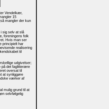
fter Vendelkær,
 mangler 15
d (så mangler der kun
 sig selv at slå
e, foreningens folk
evet. Hvis man ser
 principielt har
bevisende realisering
kendskabet til
rskellige udgivelser;
på det faglitterære
ret oversat til
t at synliggøre
ndske værker af
l mulig grund til at
gen selvfølgelig