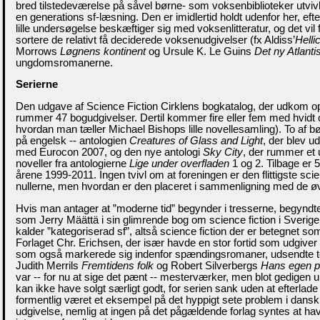
bred tilstedeværelse på såvel børne- som voksenbiblioteker utviv
en generations sf-læsning. Den er imidlertid holdt udenfor her, 
lille undersøgelse beskæftiger sig med voksenlitteratur, og det vil f
sortere de relativt få deciderede voksenudgivelser (fx Aldiss’
Helli
Morrows
Løgnens kontinent
og Ursule K. Le Guins
Det ny Atlanti
ungdomsromanerne.
Serierne
Den udgave af Science Fiction Cirklens bogkatalog, der udkom o
rummer 47 bogudgivelser. Dertil kommer fire eller fem med hvidt o
hvordan man tæller Michael Bishops lille novellesamling). To af bø
på engelsk -- antologien
Creatures of Glass and Light
, der blev ud
med Eurocon 2007, og den nye antologi
Sky City
, der rummer et 
noveller fra antologierne
Lige under overfladen
1 og 2. Tilbage er 
årene 1999-2011. Ingen tvivl om at foreningen er den flittigste scie
nullerne, men hvordan er den placeret i sammenligning med de ø
Hvis man antager at ”moderne tid” begynder i tresserne, begyndte
som Jerry Määttä i sin glimrende bog om science fiction i Sverig
kalder ”kategoriserad sf”, altså science fiction der er betegnet so
Forlaget Chr. Erichsen, der især havde en stor fortid som udgive
som også markerede sig indenfor spændingsromaner, udsendte to 
Judith Merrils
Fremtidens folk
og Robert Silverbergs
Hans egen p
var -- for nu at sige det pænt -- mesterværker, men blot gedigen 
kan ikke have solgt særligt godt, for serien sank uden at efterlade
formentlig været et eksempel på det hyppigt sete problem i dansk 
udgivelse, nemlig at ingen på det pågældende forlag syntes at ha