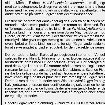
sidste, Michael Bishops
Med lidt hjælp fra vennerne
, som til geng
med seriebetegnelse, fordi den var et led i foreningens første fors
bøger med flad ryg omkring årtusindskiftet -- var sadelhæftet. In
andre ord at se på
bøger
, udgivet som del af
forlagsserier
.
Fra firserne og frem har danske forlag desuden fra tid til anden bet
særdeles tvivlsomme praksis at dele en roman op i flere bind. E
er Tellerups opsplitning af de tre bind i Brian W. Aldiss’
Helliconia
-t
end otte bind, men også forfattere som Julian May (på Borgen) og
Cicero) er blevet udsat for det. I det følgende tælles hvert bind for
naturligvis ikke giver meget mening at købe anden halvdel af en
oven i købet er fjerde bind i en serie, for sig. På den anden side
for at selve antallet af bind er et udtryk for den pågældende series
Der optræder enkelte tilfælde af genudgivelser i serierne -- Ven
således flere af Niels E. Nielsens romaner, Borgen puttede
Klit
i d
forstærkede deres med Bruce Sterlings
Hellig ild
. Her betragtes d
med de øvrige i serierne. På samme måde anses antologier, nove
romaner for samme slags udgivelser. Det faktum, at Science Ficti
række forskellige grunde har valgt at introducere nyere forfatter
novellesamlinger, adskiller principielt ikke foreningens udgivelser
Derimod ses der bort fra serier som Winthers
Iskolde gys
fra beg
halvfjerdserne, eftersom den identificerede sig selv som en horror
rummede en del science fiction. Under alle omstændigheder er der
lignende art, der rummer tilnærmelsesvis så meget science fictio
de egentlige sf-serier.
Endelig udgav Tellerup omkring 66 bind fra 1983-88 i Mizar-serien, 