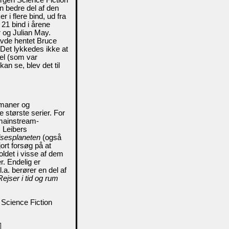
en bedre del af den
 i flere bind, ud fra
 21 bind i årene
 og Julian May.
avde hentet Bruce
n. Det lykkedes ikke at
tel (som var
kan se, blev det til
omaner og
 største serier. For
e mainstream-
z Leibers
sesplaneten
(også
ort forsøg på at
ldet i visse af dem
. Endelig er
l.a. berører en del af
Rejser i tid og rum
 Science Fiction