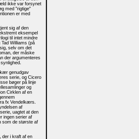
æld ikke var forsynet
øg med ”rigtige”
tentionen er med
jent sig af den
t ekstremt eksempel
rilogi til intet mindre
 Tad Williams (på
 sig, selv om det
 roman, der måske
 kan der argumenteres
 synlighed.
delkær genudgav
eres serie, og Cicero
isse bøger på linje
llesamlinger og
on Cirklen af en
e gennem
 fra fx Vendelkærs.
yndelsen af
serie, uagtet at den
 ingen serier af
n som de største af
der i kraft af en