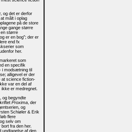
 og det er derfor
at målt i oplag
 oplagene på de store
ange gange større
 en større
og er en bog”; der er
dere end fx
ioskserier som
 udenfor her.
r markeret som
ed en specifik
 i modsætning til
e; alligevel er der
 at science fiction-
ikke var en del af
, ikke er medregnet.
4, og begyndte
kriftet
Proxima
, der
entserien, og
sten Schiøler & Erik
øb flere
 og selv om
 bort fra den her.
ed undtagelse af den