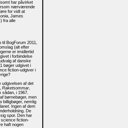
lsomt har påvirket
eftersom nærværende
øre for vidt at
conia
, James
s
) fra alle
p til BogForum 2011,
mslag (alt efter
gerne er imidlertid
givet i forbindelse
udvalg af danske
51 bøger udgivet i
nce fiction-udgiver i
vrige?
 udgivelsen af det
e,
Raketsommar
,
m sådan, i 1967.
r af børnebøger, men
billigbøger, nemlig
lanet
. Ingen af dem
underholdning. De
 sig spor. Den har
science fiction-
ve haft nogen