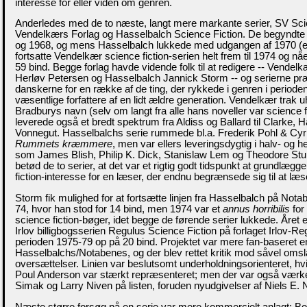
interesse for eller viden om genren.
Anderledes med de to næste, langt mere markante serier, SV Scie
Vendelkærs Forlag og Hasselbalch Science Fiction. De begyndte
og 1968, og mens Hasselbalch lukkede med udgangen af 1970 (eft
fortsatte Vendelkær science fiction-serien helt frem til 1974 og n
59 bind. Begge forlag havde vidende folk til at redigere -- Vendel
Herløv Petersen og Hasselbalch Jannick Storm -- og serierne p
danskerne for en række af de ting, der rykkede i genren i periode
væsentlige forfattere af en lidt ældre generation. Vendelkær trak 
Bradburys navn (selv om langt fra alle hans noveller var science f
leverede også et bredt spektrum fra Aldiss og Ballard til Clarke, 
Vonnegut. Hasselbalchs serie rummede bl.a. Frederik Pohl & Cyri
Rummets kræmmere
, men var ellers leveringsdygtig i halv- og he
som James Blish, Philip K. Dick, Stanislaw Lem og Theodore St
betød de to serier, at det var et rigtig godt tidspunkt at grundlægg
fiction-interesse for en læser, der endnu begrænsede sig til at læ
Storm fik mulighed for at fortsætte linjen fra Hasselbalch på Nota
74, hvor han stod for 14 bind, men 1974 var et
annus horribilis
for
science fiction-bøger, idet begge de førende serier lukkede. Året e
Irlov billigbogsserien Regulus Science Fiction på forlaget Irlov-Re
perioden 1975-79 op på 20 bind. Projektet var mere fan-baseret
Hasselbalchs/Notabenes, og der blev rettet kritik mod såvel oms
oversættelser. Linien var beslutsomt underholdningsorienteret, hvil
Poul Anderson var stærkt repræsenteret; men der var også værker
Simak og Larry Niven på listen, foruden nyudgivelser af Niels E. 
Næste større forsøg på en serie var mere kommercielt anlagt; Bo