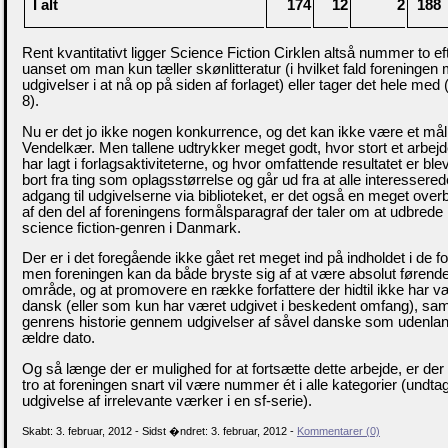
I alt
174
12
2
188
Rent kvantitativt ligger Science Fiction Cirklen altså nummer to e
uanset om man kun tæller skønlitteratur (i hvilket fald foreningen
udgivelser i at nå op på siden af forlaget) eller tager det hele me
8).
Nu er det jo ikke nogen konkurrence, og det kan ikke være et mål i
Vendelkær. Men tallene udtrykker meget godt, hvor stort et arbejd
har lagt i forlagsaktiviteterne, og hvor omfattende resultatet er bl
bort fra ting som oplagsstørrelse og går ud fra at alle interesserede
adgang til udgivelserne via biblioteket, er det også en meget over
af den del af foreningens formålsparagraf der taler om at udbrede 
science fiction-genren i Danmark.
Der er i det foregående ikke gået ret meget ind på indholdet i de fo
men foreningen kan da både bryste sig af at være absolut førende 
område, og at promovere en række forfattere der hidtil ikke har væ
dansk (eller som kun har været udgivet i beskedent omfang), sam
genrens historie gennem udgivelser af såvel danske som udenla
ældre dato.
Og så længe der er mulighed for at fortsætte dette arbejde, er der a
tro at foreningen snart vil være nummer ét i alle kategorier (undta
udgivelse af irrelevante værker i en sf-serie).
Skabt: 3. februar, 2012 - Sidst �ndret: 3. februar, 2012 -
Kommentarer (0)