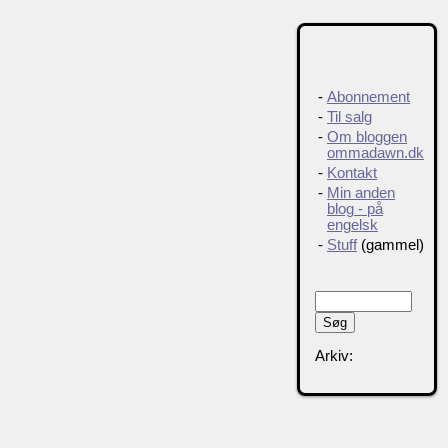
-
Abonnement
-
Til salg
-
Om bloggen
ommadawn.dk
-
Kontakt
-
Min anden
blog - på
engelsk
-
Stuff
(gammel)
Arkiv: