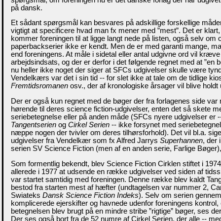
på dansk.
Et sådant spørgsmål kan besvares på adskillige forskellige måder,
vigtigt at specificere hvad man fx mener med ”mest”. Det er klart, 
kommer foreningen til at ligge langt nede på listen, også selv om
paperbackserier ikke er kendt. Men de er med garanti mange, m
end foreningens. At måle i sidetal eller antal udgivne ord vil kræve
arbejdsindsats, og der er derfor i det følgende regnet med at ”en b
nu heller ikke noget der siger at SFCs udgivelser skulle være tyn
Vendelkærs var det i sin tid -- for slet ikke at tale om de tidlige k
Fremtidsromanen
osv., der af kronologiske årsager vil blive holdt
Der er også kun regnet med de bøger der fra forlagenes side va
hørende til deres science fiction-udgivelser, enten det så skete m
seriebetegnelse eller på anden måde (SFCs nyere udgivelser er --
Tangentserien
og
Cirkel Serien
-- ikke forsynet med seriebetegnels
næppe nogen der tvivler om deres tilhørsforhold). Det vil bl.a. sige
udgivelser fra Vendelkær som fx Alfred Jarrys
Superhannen
, der 
serien SV Science Fiction (men af en anden serie, Farlige Bøger)
Som formentlig bekendt, blev Science Fiction Cirklen stiftet i 197
allerede i 1977 at udsende en række udgivelser ved siden af tidss
var startet samtidig med foreningen. Denne række blev kaldt Tang
bestod fra starten mest af hæfter (undtagelsen var nummer 2, Car
Swiateks
Dansk Science Fiction Indeks
). Selv om serien genneml
komplicerede ejerskifter og havnede udenfor foreningens kontrol,
betegnelsen blev brugt på en mindre stribe ”rigtige” bøger, ses der
Der ses også bort fra de 52 numre af Cirkel Serien, der alle -- m