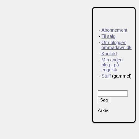
-
Abonnement
-
Til salg
-
Om bloggen
ommadawn.dk
-
Kontakt
-
Min anden
blog - på
engelsk
-
Stuff
(gammel)
Arkiv: