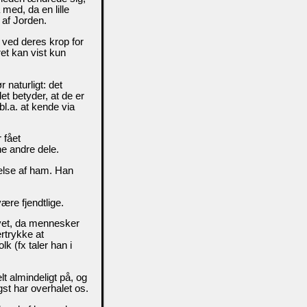
med, da en lille
 af Jorden.
 ved deres krop for
et kan vist kun
r naturligt: det
et betyder, at de er
bl.a. at kende via
 fået
e andre dele.
gelse af ham. Han
ære fjendtlige.
ivet, da mennesker
ertrykke at
k (fx taler han i
lt almindeligt på, og
st har overhalet os.