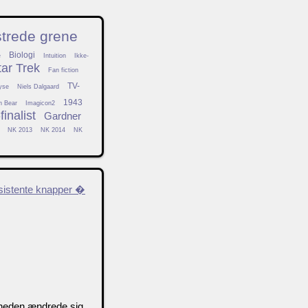
strede grene
Biologi
e
Intuition
Ikke-
tar Trek
Fan fiction
TV-
yse
Niels Dalgaard
1943
h Bear
Imagicon2
inalist
Gardner
NK 2013
NK 2014
NK
nsistente knapper �
gheden ændrede sig,