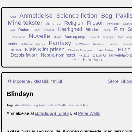
Anmeldelse
Science fiction
Bog
Påkli
Quiz
Mine tekster
Religion
Filosofi
Ærlighed
Psykologi
Balanc
Kærlighed
Film
S
Døden
Billeder
vold
Frihed
Venskab
Conrep
Novelle
Børn og unge
Computere
Musik
Kvalitet
Tidsrejser
Spil
Anal
Fantasy
serier
Battlestar Galactica
Liz Williams
Reklame
Usability
Elizabet
Niels Klim-prisen
Hugo-f
NK 2011
Charlotte Fruergaard
Jakob Nielsen
Dozois-favorit
Nebula-nomineret
David G. Hartwell-favorit
NK 2012
Flere tags
2015
� Moderne / klassisk / fri jul
Store, inko
Blindsyn
Tags:
Anmeldelse
Bog
Filosofi
Peter Watts
Science fiction
Anmeldelse af
Blindsight
(gratis)
, af
Peter Watts
.
Skitse:
Siri var syg som lille. Kroppen overlevede, men personli