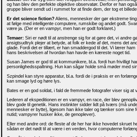
og han blev den perfekte objektive observatør. Derfor er han også 
gruppe bliver sendt ud i rummet for at finde dem, der tog et billede
Er det science fiction?
Aliens, mennesker der gør ekstreme ting
at følge med intelligente computere, rumskibe og andet godt. Svar
være ja. (Der er en vampyr, men han er godt forklaret.)
Temaer:
Siri er nødt til at anstrenge sig for at gøre det, vi andre gø
ansigtsudtryk plejer at betyde, at folk er kede af det, mens det and
glade. Fordi det er tillært, er han smaddergod til det. Vi lærer ham 
hans beskrivelsen af hvordan han havde en kæreste noget tid.
Susan James er god til at kommunikere, bl.a. fordi hun frivilligt har
personlighedsspaltning. Hun kan sågar holde små møder med sin
Szpindel kan styre apparatur, bl.a. fordi de i praksis er en forlæn
kan smage lyd og høre lys.
Bates er en god soldat, i fald de fremmede fotografer viser sig at v
Lederen af ekspeditionen er en vampyr, en race, der blev genopl
blev gode til genetik. Hans instinkter sidder lidt på tværs (må und
mennesker er bytte), ligesom han ikke taler og tænker som sine fol
nutid; vampyrer husker ikke, de genoplever).
Eller med andre ord: de fleste af de her har ikke hovedet skruet he
sådan er det nødt til at være i en verden, hvor computerne forlæng