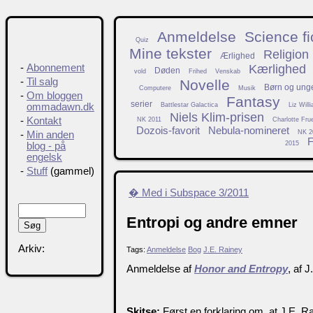
Anmeldelse
Science fi
Quiz
Mine tekster
Religion
Ærlighed
Kærlighed
-
Abonnement
Døden
vold
Frihed
Venskab
-
Til salg
Novelle
Børn og ung
Computere
Musik
-
Om bloggen
Fantasy
serier
Battlestar Galactica
Liz Will
ommadawn.dk
Niels Klim-prisen
-
Kontakt
NK 2011
Charlotte Fru
Dozois-favorit
Nebula-nomineret
NK 2
-
Min anden
F
2015
blog - på
engelsk
-
Stuff
(gammel)
� Med i Subspace 3/2011
Entropi og andre emner
Arkiv:
Tags:
Anmeldelse
Bog
J.E. Rainey
Anmeldelse af
Honor and Entropy
, af 
Skitse:
Først en forklaring om, at J.E. Ra