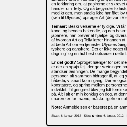
en forklaring om, at papirerne er skrevet
handler om Telly. Og så begynder to histo
med krigen, men stadig ikke har fået lov 
(søn til Ulysses) opsøger Art (de var i 
Temaer:
Beskrivelserne er fyldige. Vi få
kone, og hendes bekendte, og den besæ
japanere, han prøver at hjælpe, og diverse
af hvordan Art og Telly lærer hinanden a
at bede Art om en tjeneste. Ulysses Sieg
tyskere og danskere. Det er ikke noget ti
dagning" og en hul hest optræder i dette b
Er det godt?
Sproget hænger for det mes
er der en spøjs fejl, der gør sætningen næ
standser læsningen. De mange begyndelse
personer, alt sammen bidrager til, at jeg s
håbede, vi snart kom i gang. Der er også
konstatere, og spring mellem personern
indviklet. Til gengæld blev jeg lidt forelsk
på. Alt i alt er min konklusion dog, at den
snarere er for mænd, måske ligefrem sol
Note:
Anmeldelsen er baseret på en anm
Skabt: 6. januar, 2012 - Sidst �ndret: 6. januar, 2012 -