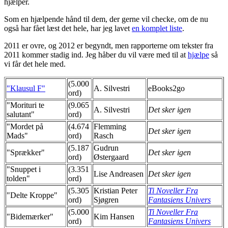
hjælper.
Som en hjælpende hånd til dem, der gerne vil checke, om de nu
også har fået læst det hele, har jeg lavet
en komplet liste
.
2011 er ovre, og 2012 er begyndt, men rapporterne om tekster fra
2011 kommer stadig ind. Jeg håber du vil være med til at
hjælpe
så
vi får det hele med.
(5.000
"Klausul F"
A. Silvestri
eBooks2go
ord)
"Morituri te
(9.065
A. Silvestri
Det sker igen
salutant"
ord)
"Mordet på
(4.674
Flemming
Det sker igen
Mads"
ord)
Rasch
(5.187
Gudrun
"Sprækker"
Det sker igen
ord)
Østergaard
"Snuppet i
(3.351
Lise Andreasen
Det sker igen
tolden"
ord)
(5.305
Kristian Peter
Ti Noveller Fra
"Delte Kroppe"
ord)
Sjøgren
Fantasiens Univers
(5.000
Ti Noveller Fra
"Bidemærker"
Kim Hansen
ord)
Fantasiens Univers