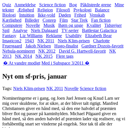
Quiz
Anmeldelse
Science fiction
Bog
Påklistrede grene
Mine
tekster
Ærlighed
Religion
Filosofi
Psykologi
Balance
Biologi
Intuition
Ikke-vold
Døden
Frihed
Venskab
Kærlighed
Billeder
Conrep
Film
Star Trek
Fan fiction
Computere
Novelle
Musik
Børn og unge
Kvalitet
Tidsrejser
Spil
Analyse
Niels Dalgaard
TV-serier
Battlestar Galactica
Fantasy
Liz Williams
Reklame
Usability
Elizabeth Bear
Imagicon2
1943
NK 2011
Niels Klim-prisen
Charlotte
Fruergaard
Jakob Nielsen
Hugo-finalist
Gardner Dozois-favorit
Nebula-nomineret
NK 2012
David G. Hartwell-favorit
NK
2013
NK 2014
NK 2015
Flere tags
� At vandre modigt
Med i Subspace 3/2011 �
Nyt om sf-pris, januar
Tags:
Niels Klim-prisen
NK 2011
Novelle
Science fiction
Nomineringerne er i gang, og Joen Juel Jensen og Knud Larn ser
mig over skuldrene, for at sikre, at der bliver talt rigtigt. Manfred
Christiansen giver en hånd med, så den ene halvdel af præmien
bliver flot og passer på kaminhylden. Michael Pilgaard giver en
hånd med, så den anden halvdel af præmien lader sig realisere, og vi
forhåbentlig snart ser vinderne på engelsk. Stor tak til alle der