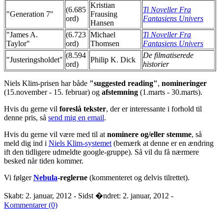
Kristian
(6.685
Ti Noveller Fra
"Generation 7"
Frausing
ord)
Fantasiens Univers
Hansen
"James A.
(6.723
Michael
Ti Noveller Fra
Taylor"
ord)
Thomsen
Fantasiens Univers
(8.594
De filmatiserede
"Justeringsholdet"
Philip K. Dick
ord)
historier
Niels Klim-prisen har både
"suggested reading"
,
nomineringer
(15.november - 15. februar) og
afstemning
(1.marts - 30.marts).
Hvis du gerne vil
foreslå tekster
, der er interessante i forhold til
denne pris, så
send mig en email
.
Hvis du gerne vil være med til at
nominere og/eller stemme
, så
meld dig ind i
Niels Klim-systemet
(bemærk at denne er en ændring
ift den tidligere udmeldte google-gruppe). Så vil du få nærmere
besked når tiden kommer.
Vi følger
Nebula
-reglerne
(kommenteret og delvis tilrettet).
Skabt: 2. januar, 2012 - Sidst �ndret: 2. januar, 2012 -
Kommentarer (0)