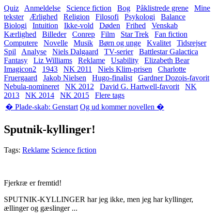
Quiz
Anmeldelse
Science fiction
Bog
Påklistrede grene
Mine
tekster
Ærlighed
Religion
Filosofi
Psykologi
Balance
Biologi
Intuition
Ikke-vold
Døden
Frihed
Venskab
Kærlighed
Billeder
Conrep
Film
Star Trek
Fan fiction
Computere
Novelle
Musik
Børn og unge
Kvalitet
Tidsrejser
Spil
Analyse
Niels Dalgaard
TV-serier
Battlestar Galactica
Fantasy
Liz Williams
Reklame
Usability
Elizabeth Bear
Imagicon2
1943
NK 2011
Niels Klim-prisen
Charlotte
Fruergaard
Jakob Nielsen
Hugo-finalist
Gardner Dozois-favorit
Nebula-nomineret
NK 2012
David G. Hartwell-favorit
NK
2013
NK 2014
NK 2015
Flere tags
� Plade-skab: Genstart
Og ud kommer novellen �
Sputnik-kyllinger!
Tags:
Reklame
Science fiction
Fjerkræ er fremtid!
SPUTNIK-KYLLINGER har jeg ikke, men jeg har kyllinger,
ællinger og gæslinger ...