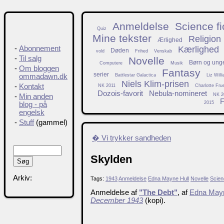
Anmeldelse
Science fi
Quiz
Mine tekster
Religion
Ærlighed
Kærlighed
-
Abonnement
Døden
vold
Frihed
Venskab
-
Til salg
Novelle
Børn og ung
Computere
Musik
-
Om bloggen
Fantasy
serier
Battlestar Galactica
Liz Will
ommadawn.dk
Niels Klim-prisen
-
Kontakt
NK 2011
Charlotte Fru
Dozois-favorit
Nebula-nomineret
NK 2
-
Min anden
F
2015
blog - på
engelsk
-
Stuff
(gammel)
� Vi trykker sandheden
Skylden
Arkiv:
Tags:
1943
Anmeldelse
Edna Mayne Hull
Novelle
Scienc
Anmeldelse af
"The Debt"
, af
Edna Mayn
December 1943
(kopi).