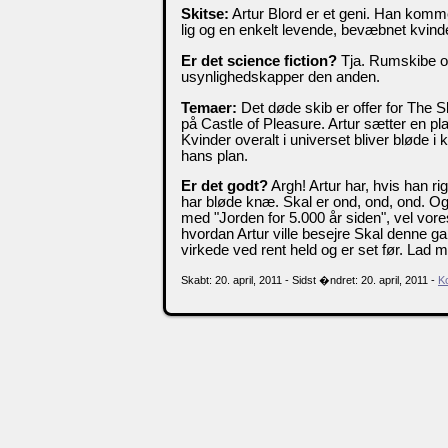
Skitse:
Artur Blord er et geni. Han komm
lig og en enkelt levende, bevæbnet kvind
Er det science fiction?
Tja. Rumskibe og
usynlighedskapper den anden.
Temaer:
Det døde skib er offer for The Sk
på Castle of Pleasure. Artur sætter en pla
Kvinder overalt i universet bliver bløde i
hans plan.
Er det godt?
Argh! Artur har, hvis han ri
har bløde knæ. Skal er ond, ond, ond. Og 
med "Jorden for 5.000 år siden", vel vor
hvordan Artur ville besejre Skal denne gang
virkede ved rent held og er set før. Lad m
Skabt: 20. april, 2011 - Sidst �ndret: 20. april, 2011 -
K