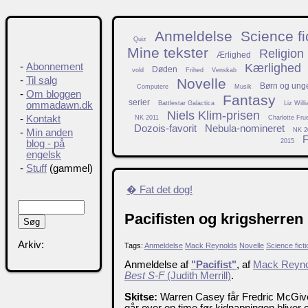
Anmeldelse
Science fi
Quiz
Mine tekster
Religion
Ærlighed
Kærlighed
-
Abonnement
Døden
vold
Frihed
Venskab
-
Til salg
Novelle
Børn og ung
Computere
Musik
-
Om bloggen
Fantasy
serier
Battlestar Galactica
Liz Will
ommadawn.dk
Niels Klim-prisen
-
Kontakt
NK 2011
Charlotte Fru
Dozois-favorit
Nebula-nomineret
NK 2
-
Min anden
F
2015
blog - på
engelsk
-
Stuff
(gammel)
� Fat det dog!
Pacifisten og krigsherren
Arkiv:
Tags:
Anmeldelse
Mack Reynolds
Novelle
Science ficti
Anmeldelse af
"Pacifist"
, af
Mack Reyno
Best S-F
(Judith Merrill)
.
Skitse:
Warren Casey får Fredric McGive
går over en time før kidnapningen bliver 