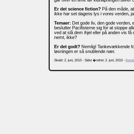
Er det science fiction?
På den måde, at 
ikke har set dagens lys i vores verden, ja
Temaer:
Det gode liv, den gode verden, e
beslutter Pacifisterne sig for at stoppe a
ved at slå dem ihjel eller på anden vis få d
nemt, ikke?
Er det godt?
Nemlig! Tankevækkende for
løsningen er så snublende nær.
Skabt: 2. juni, 2010 - Sidst �ndret: 2. juni, 2010 -
Komme