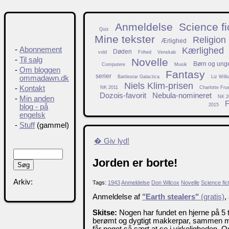
Anmeldelse
Science fi
Quiz
Mine tekster
Religion
Ærlighed
Kærlighed
-
Abonnement
Døden
vold
Frihed
Venskab
-
Til salg
Novelle
Børn og ung
Computere
Musik
-
Om bloggen
Fantasy
serier
Battlestar Galactica
Liz Will
ommadawn.dk
Niels Klim-prisen
-
Kontakt
NK 2011
Charlotte Fru
Dozois-favorit
Nebula-nomineret
NK 2
-
Min anden
F
2015
blog - på
engelsk
-
Stuff
(gammel)
� Giv lyd!
Jorden er borte!
Arkiv:
Tags:
1943
Anmeldelse
Don Wilcox
Novelle
Science fic
Anmeldelse af
"Earth stealers"
(gratis)
,
Skitse:
Nogen har fundet en hjerne på 5 to
berømt og dygtigt makkerpar, sammen me
får noget så sært at se i virkeligheden. 