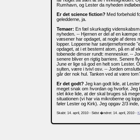
Rumhavn, og Lester da nyheden indløber 
Er det science fiction?
Med forbehold for
geledderne, ja.
Temaer:
En fæl skurkagtig videnskabsma
nyheden. -- Hjernen er del af en kæmpe sø
væsener har opdaget, at nogle af deres mi
lopper. Lopperne har søstjerneformede "e
opdaget, at i et bestemt atom, på en af 
tobenede dimser rundt: mennesker. -- Jord
senere bliver en rigtig barriere. Senere fl
June er lige så god en helt som Lester. O
sulten, være i tvivl osv. -- Jorden omslutte
går der nok hul. Tanken ved at være tom? 
Er det godt?
Jeg kan godt lide, at Lester 
meget snak om hvordan og hvorfor. Jeg k
slet ikke lide, at der skal bruges så meg
situationen (vi har via mikroberne og lopp
føler Lester og Kirk). Jeg opgav 2/3 ind
Skabt: 14. april, 2010 - Sidst �ndret: 14. april, 2010 -
K