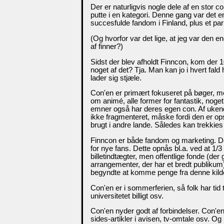
Der er naturligvis nogle dele af en stor c
putte i en kategori. Denne gang var det
succesfulde fandom i Finland, plus et par 
(Og hvorfor var det lige, at jeg var den
af finner?)
Sidst der blev afholdt Finncon, kom der 
noget af det? Tja. Man kan jo i hvert fald
lader sig stjæle.
Con'en er primært fokuseret på bøger, men ha
om animé, alle former for fantastik, nog
emner også har deres egen con. Af ukend
ikke fragmenteret, måske fordi den er ops
brugt i andre lande. Således kan trekkies
Finncon er både fandom og marketing. Der
for nye fans. Dette opnås bl.a. ved at 1/
billetindtægter, men offentlige fonde (der g
arrangementer, der har et bredt publikum)
begyndte at komme penge fra denne kilde,
Con'en er i sommerferien, så folk har tid 
universitetet billigt osv.
Con'en nyder godt af forbindelser. Con'en 
sides-artikler i avisen, tv-omtale osv. Og 