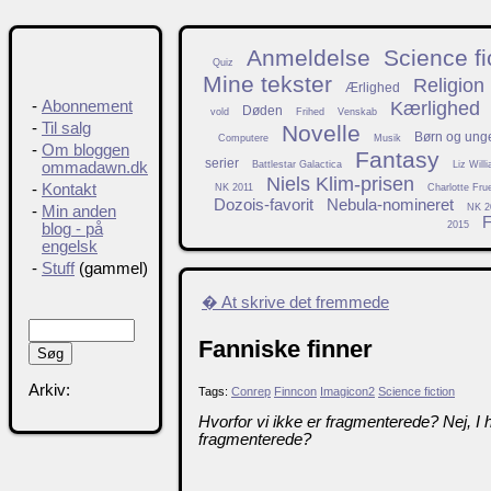
Anmeldelse
Science fi
Quiz
Mine tekster
Religion
Ærlighed
Kærlighed
-
Abonnement
Døden
vold
Frihed
Venskab
-
Til salg
Novelle
Børn og ung
Computere
Musik
-
Om bloggen
Fantasy
serier
Battlestar Galactica
Liz Will
ommadawn.dk
Niels Klim-prisen
-
Kontakt
NK 2011
Charlotte Fru
Dozois-favorit
Nebula-nomineret
NK 2
-
Min anden
F
2015
blog - på
engelsk
-
Stuff
(gammel)
� At skrive det fremmede
Fanniske finner
Arkiv:
Tags:
Conrep
Finncon
Imagicon2
Science fiction
Hvorfor vi ikke er fragmenterede? Nej, I
fragmenterede?