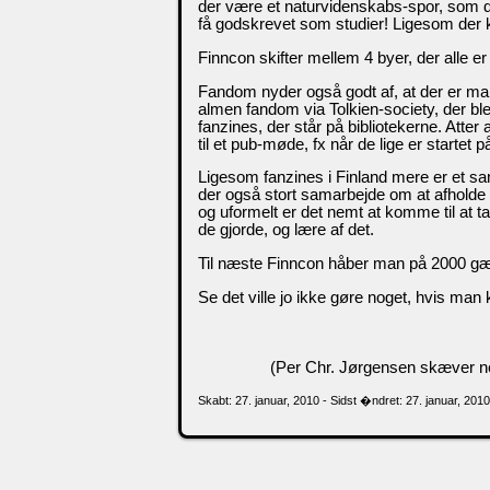
der være et naturvidenskabs-spor, som d
få godskrevet som studier! Ligesom der 
Finncon skifter mellem 4 byer, der alle er le
Fandom nyder også godt af, at der er man
almen fandom via Tolkien-society, der blev
fanzines, der står på bibliotekerne. Atter a
til et pub-møde, fx når de lige er startet p
Ligesom fanzines i Finland mere er et sam
der også stort samarbejde om at afholde co
og uformelt er det nemt at komme til at t
de gjorde, og lære af det.
Til næste Finncon håber man på 2000 gæ
Se det ville jo ikke gøre noget, hvis man
(Per Chr. Jørgensen skæver ner
Skabt: 27. januar, 2010 - Sidst �ndret: 27. januar, 201