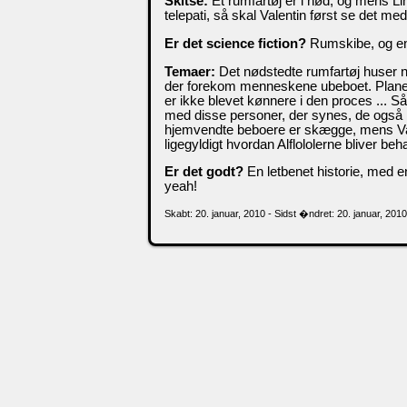
Skitse:
Et rumfartøj er i nød, og mens Li
telepati, så skal Valentin først se det me
Er det science fiction?
Rumskibe, og en s
Temaer:
Det nødstedte rumfartøj huser no
der forekom menneskene ubeboet. Planeten
er ikke blevet kønnere i den proces ... S
med disse personer, der synes, de også h
hjemvendte beboere er skægge, mens Vale
ligegyldigt hvordan Alflololerne bliver b
Er det godt?
En letbenet historie, med e
yeah!
Skabt: 20. januar, 2010 - Sidst �ndret: 20. januar, 201