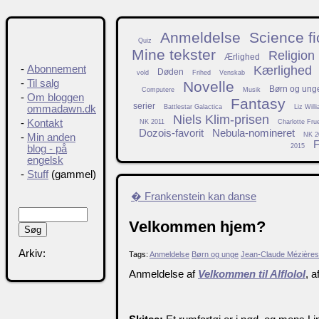
Anmeldelse
Science fi
Quiz
Mine tekster
Religion
Ærlighed
Kærlighed
-
Abonnement
Døden
vold
Frihed
Venskab
-
Til salg
Novelle
Børn og ung
Computere
Musik
-
Om bloggen
Fantasy
serier
Battlestar Galactica
Liz Will
ommadawn.dk
Niels Klim-prisen
-
Kontakt
NK 2011
Charlotte Fru
Dozois-favorit
Nebula-nomineret
NK 2
-
Min anden
F
2015
blog - på
engelsk
-
Stuff
(gammel)
� Frankenstein kan danse
Velkommen hjem?
Arkiv:
Tags:
Anmeldelse
Børn og unge
Jean-Claude Mézières
Anmeldelse af
Velkommen til Alflolol
, a