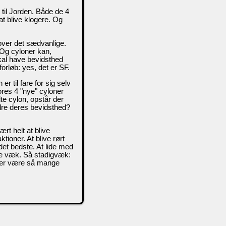
til Jorden. Både de 4
 at blive klogere. Og
over det sædvanlige.
Og cyloner kan,
kal have bevidsthed
forløb: yes, det er SF.
r til fare for sig selv
ores 4 "nye" cyloner
te cylon, opstår der
dre deres bevidsthed?
rt helt at blive
tioner. At blive rørt
et bedste. At lide med
e væk. Så stadigvæk:
høver være så mange