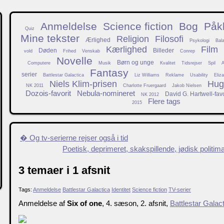
Anmeldelse
Science fiction
Bog
Påkl
Quiz
Mine tekster
Religion
Filosofi
Ærlighed
Psykologi
Bal
Kærlighed
Film
Døden
Billeder
vold
Frihed
Venskab
Conrep
Novelle
Børn og unge
Computere
Musik
Kvalitet
Tidsrejser
Spil
A
Fantasy
serier
Battlestar Galactica
Liz Williams
Reklame
Usability
Eliz
Niels Klim-prisen
Hugo
NK 2011
Charlotte Fruergaard
Jakob Nielsen
Dozois-favorit
Nebula-nomineret
David G. Hartwell-favo
NK 2012
Flere tags
2015
� Og tv-serierne rejser også i tid
Poetisk, deprimeret, skakspillende, jødisk polit
3 temaer i 1 afsnit
Tags:
Anmeldelse
Battlestar Galactica
Identitet
Science fiction
TV-serier
Anmeldelse af
Six of one
, 4. sæson, 2. afsnit,
Battlestar Galac