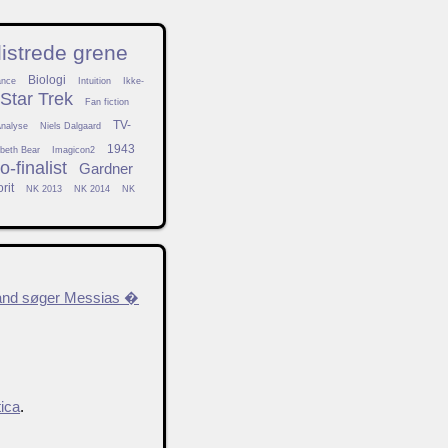
istrede grene
Biologi
ance
Intuition
Ikke-
Star Trek
Fan fiction
TV-
nalyse
Niels Dalgaard
1943
abeth Bear
Imagicon2
-finalist
Gardner
rit
NK 2013
NK 2014
NK
imand søger Messias �
tica
.