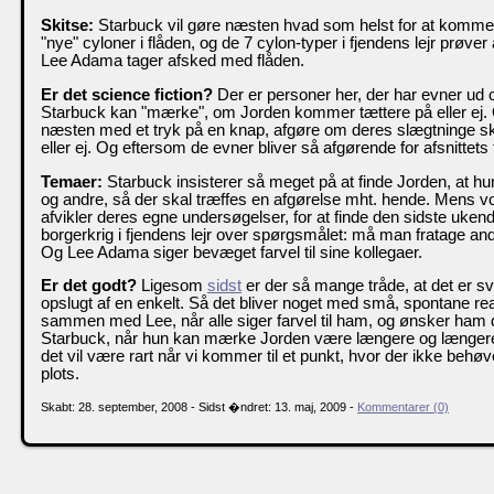
Skitse:
Starbuck vil gøre næsten hvad som helst for at komme 
"nye" cyloner i flåden, og de 7 cylon-typer i fjendens lejr prøver
Lee Adama tager afsked med flåden.
Er det science fiction?
Der er personer her, der har evner ud 
Starbuck kan "mærke", om Jorden kommer tættere på eller ej. 
næsten med et tryk på en knap, afgøre om deres slægtninge s
eller ej. Og eftersom de evner bliver så afgørende for afsnittets 
Temaer:
Starbuck insisterer så meget på at finde Jorden, at hun e
og andre, så der skal træffes en afgørelse mht. hende. Mens v
afvikler deres egne undersøgelser, for at finde den sidste ukend
borgerkrig i fjendens lejr over spørgsmålet: må man fratage an
Og Lee Adama siger bevæget farvel til sine kollegaer.
Er det godt?
Ligesom
sidst
er der så mange tråde, at det er svæ
opslugt af en enkelt. Så det bliver noget med små, spontane reak
sammen med Lee, når alle siger farvel til ham, og ønsker ham d
Starbuck, når hun kan mærke Jorden være længere og længer
det vil være rart når vi kommer til et punkt, hvor der ikke be
plots.
Skabt: 28. september, 2008 - Sidst �ndret: 13. maj, 2009 -
Kommentarer (0)