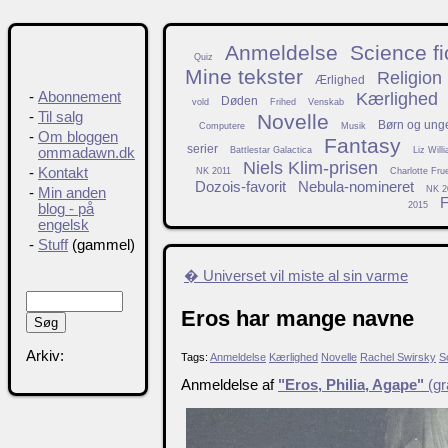
Anmeldelse
Science fi
Quiz
Mine tekster
Religion
Ærlighed
Kærlighed
-
Abonnement
Døden
vold
Frihed
Venskab
-
Til salg
Novelle
Børn og ung
Computere
Musik
-
Om bloggen
Fantasy
serier
Battlestar Galactica
Liz Will
ommadawn.dk
Niels Klim-prisen
-
Kontakt
NK 2011
Charlotte Fru
Dozois-favorit
Nebula-nomineret
NK 2
-
Min anden
F
2015
blog - på
engelsk
-
Stuff
(gammel)
� Universet vil miste al sin varme
Eros har mange navne
Arkiv:
Tags:
Anmeldelse
Kærlighed
Novelle
Rachel Swirsky
S
Anmeldelse af
"Eros, Philia, Agape"
(gr