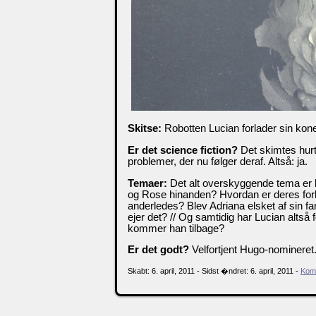
Skitse:
Robotten Lucian forlader sin kone
Er det science fiction?
Det skimtes hurti
problemer, der nu følger deraf. Altså: ja.
Temaer:
Det alt overskyggende tema er 
og Rose hinanden? Hvordan er deres forh
anderledes? Blev Adriana elsket af sin f
ejer det? // Og samtidig har Lucian altså
kommer han tilbage?
Er det godt?
Velfortjent Hugo-nomineret. 
Skabt: 6. april, 2011 - Sidst �ndret: 6. april, 2011 -
Kom