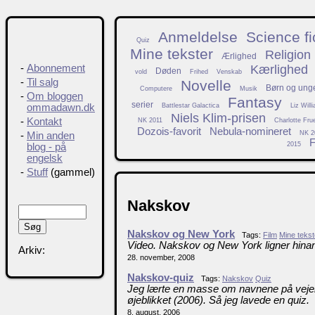
Anmeldelse
Science fi
Quiz
Mine tekster
Religion
Ærlighed
Kærlighed
-
Abonnement
Døden
vold
Frihed
Venskab
-
Til salg
Novelle
Børn og ung
Computere
Musik
-
Om bloggen
Fantasy
serier
Battlestar Galactica
Liz Will
ommadawn.dk
Niels Klim-prisen
-
Kontakt
NK 2011
Charlotte Fru
Dozois-favorit
Nebula-nomineret
NK 2
-
Min anden
F
2015
blog - på
engelsk
-
Stuff
(gammel)
Nakskov
Nakskov og New York
Tags:
Film
Mine tekst
Video. Nakskov og New York ligner hinan
Arkiv:
28. november, 2008
Nakskov-quiz
Tags:
Nakskov
Quiz
Jeg lærte en masse om navnene på vejene
øjeblikket (2006). Så jeg lavede en quiz.
8. august, 2006