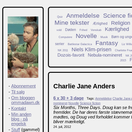
Anmeldelse
Science fi
Quiz
Mine tekster
Religion
Ærlighed
Kærlighed
Døden
vold
Frihed
Venskab
Novelle
Børn og ung
Computere
Musik
Fantasy
serier
Battlestar Galactica
Liz Will
Niels Klim-prisen
NK 2011
Charlotte Fru
Dozois-favorit
Nebula-nomineret
NK 2
F
2015
Charlie Jane Anders
-
Abonnement
-
Til salg
-
Om bloggen
6 x 30 + 3 dage
Tags:
Anmeldelse
Charlie Jane
ommadawn.dk
nomineret
Novelle
Science fiction
Six Months, Three Days. Doug kan se f
-
Kontakt
fremtider. De har deres første stævnemøde
-
Min anden
mødtes, og Doug ved forholdet kommer ti
blog - på
bliver mærkeligt.
engelsk
24. juli, 2012
-
Stuff
(gammel)