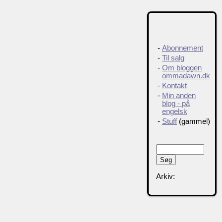
-
Abonnement
-
Til salg
-
Om bloggen
ommadawn.dk
-
Kontakt
-
Min anden
blog - på
engelsk
-
Stuff
(gammel)
Arkiv: