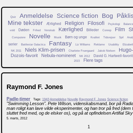
Anmeldelse
Science fiction
Bog
Påkli
Quiz
Mine tekster
Religion
Filosofi
Ærlighed
Psykologi
Balanc
Kærlighed
Film
S
Døden
Billeder
vold
Frihed
Venskab
Conrep
Novelle
Børn og unge
Computere
Musik
Kvalitet
Tidsrejser
Spil
Anal
Fantasy
serier
Battlestar Galactica
Liz Williams
Reklame
Usability
Elizabet
Niels Klim-prisen
Hugo-f
NK 2011
Charlotte Fruergaard
Jakob Nielsen
Dozois-favorit
Nebula-nomineret
David G. Hartwell-favorit
NK 2012
Flere tags
2015
Raymond F. Jones
Padle-timer
Tags:
1943
Anmeldelse
Novelle
Raymond F. Jones
Science fiction
"Swimming Lesson". Pete Wilson, videnskabsmand, bor på Radiat
man roligt kan lave vilde eksperimenter, og han tror på fred (dem 
sluttet fred med, og de elsker os), og på at opfindelsen Artifial Sk
5. marts, 2012
1