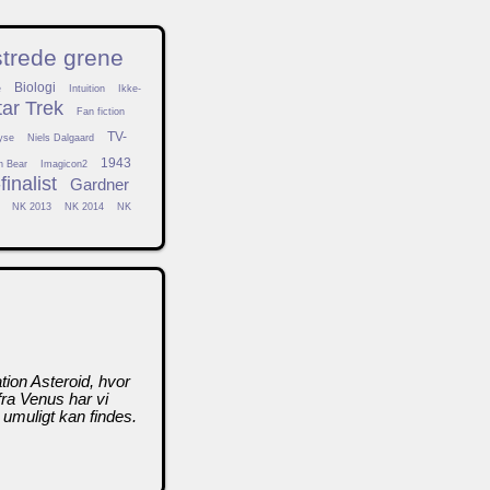
strede grene
Biologi
e
Intuition
Ikke-
tar Trek
Fan fiction
TV-
yse
Niels Dalgaard
1943
h Bear
Imagicon2
inalist
Gardner
NK 2013
NK 2014
NK
ion Asteroid, hvor
fra Venus har vi
y umuligt kan findes.