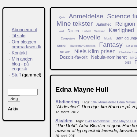
Anmeldelse
Science fi
Quiz
Mine tekster
Religion
Ærlighed
Kærlighed
-
Abonnement
Døden
vold
Frihed
Venskab
-
Til salg
Novelle
Børn og ung
Computere
Musik
-
Om bloggen
Fantasy
serier
Battlestar Galactica
Liz Will
ommadawn.dk
Niels Klim-prisen
-
Kontakt
NK 2011
Charlotte Fru
Dozois-favorit
Nebula-nomineret
NK 2
-
Min anden
F
2015
blog - på
engelsk
-
Stuff
(gammel)
Edna Mayne Hull
Abdicering
Tags:
1943
Anmeldelse
Edna Mayne 
"Abdication". Den rige Jim Rand er på vej
Arkiv:
12. marts, 2012
Skylden
Tags:
1943
Anmeldelse
Edna Mayne Hull
"The Debt". Artur Blord er et geni. Han 
masser af lig og enkelt levende, bevæbne
20. april, 2011