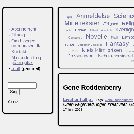
Anmeldelse
Science
Quiz
Mine tekster
Relig
Ærlighed
Kærlig
-
Abonnement
Døden
vold
Frihed
Venskab
-
Til salg
Novelle
Børn o
Computere
Musik
-
Om bloggen
Fantasy
serier
Battlestar Galactica
L
ommadawn.dk
Niels Klim-prisen
-
Kontakt
NK 2011
Charlo
Dozois-favorit
Nebula-nomineret
-
Min anden blog -
20
på engelsk
-
Stuff
(gammel)
Gene Roddenberry
Livet er helligt
Tags:
Gene Roddenberry
Arkiv:
Uden valgfrihed, ingen kreativitet. Uden
17. juni, 2009