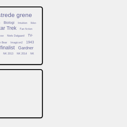
strede grene
Biologi
e
Intuition
Ikke-
tar Trek
Fan fiction
TV-
yse
Niels Dalgaard
1943
h Bear
Imagicon2
inalist
Gardner
NK 2013
NK 2014
NK