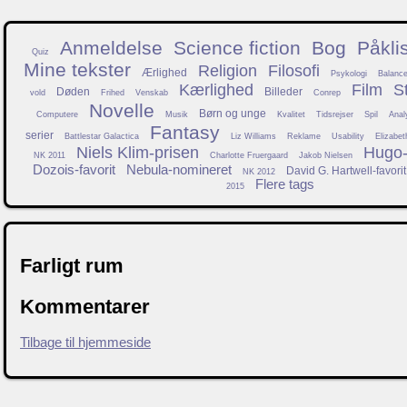
Anmeldelse
Science fiction
Bog
Påkli
Quiz
Mine tekster
Religion
Filosofi
Ærlighed
Psykologi
Balanc
Kærlighed
Film
S
Døden
Billeder
vold
Frihed
Venskab
Conrep
Novelle
Børn og unge
Computere
Musik
Kvalitet
Tidsrejser
Spil
Anal
Fantasy
serier
Battlestar Galactica
Liz Williams
Reklame
Usability
Elizabet
Niels Klim-prisen
Hugo-f
NK 2011
Charlotte Fruergaard
Jakob Nielsen
Dozois-favorit
Nebula-nomineret
David G. Hartwell-favorit
NK 2012
Flere tags
2015
Farligt rum
Kommentarer
Tilbage til hjemmeside