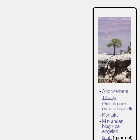
-
Abonnement
-
Til salg
-
Om bloggen
ommadawn.dk
-
Kontakt
-
Min anden
blog - på
engelsk
-
Stuff
(gammel)