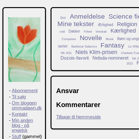
Anmeldelse
Science fi
Quiz
Mine tekster
Religion
Ærlighed
Kærlighed
Døden
vold
Frihed
Venskab
Novelle
Børn og ung
Computere
Musik
Fantasy
serier
Battlestar Galactica
Liz Will
Niels Klim-prisen
NK 2011
Charlotte Fru
Dozois-favorit
Nebula-nomineret
NK 2
F
2015
Ansvar
-
Abonnement
-
Til salg
-
Om bloggen
Kommentarer
ommadawn.dk
-
Kontakt
Tilbage til hjemmeside
-
Min anden
blog - på
engelsk
-
Stuff
(gammel)