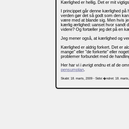
Kærlighed er hellig. Det er mit vigtig
I princippet går denne kærlighed på hel
verden gør det så godt som den kan. 
være med at blande sig. Men hvis jeg
kærlig ærlighed: uanset hvor sandt de
videre? Og fortæller jeg det på en k
Jeg mener også, at kærlighed og ven
Kærlighed er aldrig forkert. Det er al
mange" eller "de forkerte" eller noge
problemer forbundet med de handling
Her har vi i øvrigt endnu et af de om
pensumplan
.
Skabt: 18. marts, 2009 - Sidst �ndret: 18. marts