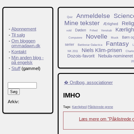
Anmeldelse
Science
Quiz
Mine tekster
Relig
Ærlighed
Kærlig
-
Abonnement
Døden
vold
Frihed
Venskab
-
Til salg
Novelle
Børn o
Computere
Musik
-
Om bloggen
Fantasy
serier
Battlestar Galactica
L
ommadawn.dk
Niels Klim-prisen
-
Kontakt
NK 2011
Charlo
Dozois-favorit
Nebula-nomineret
-
Min anden blog -
20
på engelsk
-
Stuff
(gammel)
� Ordbog, associationer
IMHO
Arkiv:
Tags:
Kærlighed
Påklistrede grene
Læs mere om "Påklistrede 