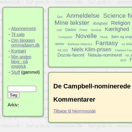
Anmeldelse
Science fi
Quiz
Mine tekster
Religion
Ærlighed
Kærlighed
-
Abonnement
Døden
vold
Frihed
Venskab
-
Til salg
Novelle
Børn og ung
Computere
Musik
-
Om bloggen
Fantasy
serier
Battlestar Galactica
Liz Will
ommadawn.dk
Niels Klim-prisen
-
Kontakt
NK 2011
Charlotte Fru
Dozois-favorit
Nebula-nomineret
NK 2
-
Min anden
F
2015
blog - på
engelsk
-
Stuff
(gammel)
De Campbell-nominerede n
Kommentarer
Arkiv:
Tilbage til hjemmeside