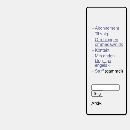
-
Abonnement
-
Til salg
-
Om bloggen
ommadawn.dk
-
Kontakt
-
Min anden
blog - på
engelsk
-
Stuff
(gammel)
Arkiv: