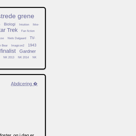
strede grene
Biologi
e
Intuition
Ikke-
tar Trek
Fan fiction
TV-
yse
Niels Dalgaard
1943
h Bear
Imagicon2
inalist
Gardner
NK 2013
NK 2014
NK
Abdicering �
ster, og i dag er