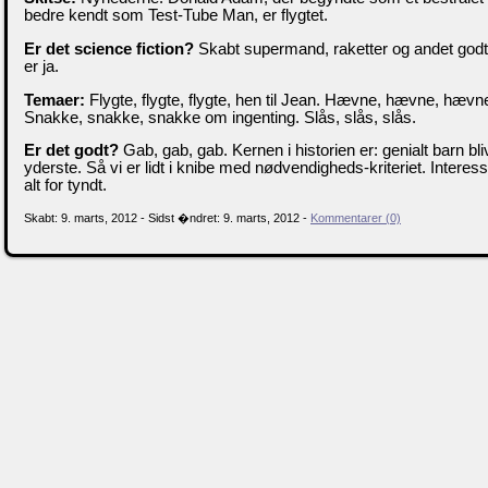
bedre kendt som Test-Tube Man, er flygtet.
Er det science fiction?
Skabt supermand, raketter og andet godt,
er ja.
Temaer:
Flygte, flygte, flygte, hen til Jean. Hævne, hævne, hævn
Snakke, snakke, snakke om ingenting. Slås, slås, slås.
Er det godt?
Gab, gab, gab. Kernen i historien er: genialt barn bliv
yderste. Så vi er lidt i knibe med nødvendigheds-kriteriet. Interes
alt for tyndt.
Skabt: 9. marts, 2012 - Sidst �ndret: 9. marts, 2012 -
Kommentarer (0)