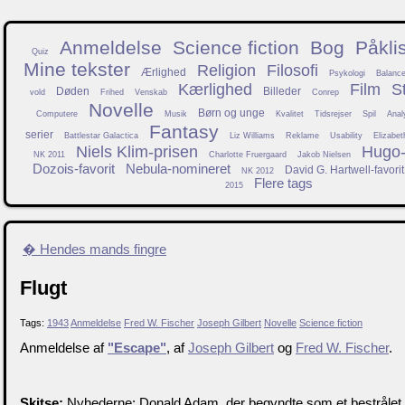
Anmeldelse
Science fiction
Bog
Påkli
Quiz
Mine tekster
Religion
Filosofi
Ærlighed
Psykologi
Balanc
Kærlighed
Film
S
Døden
Billeder
vold
Frihed
Venskab
Conrep
Novelle
Børn og unge
Computere
Musik
Kvalitet
Tidsrejser
Spil
Anal
Fantasy
serier
Battlestar Galactica
Liz Williams
Reklame
Usability
Elizabet
Niels Klim-prisen
Hugo-f
NK 2011
Charlotte Fruergaard
Jakob Nielsen
Dozois-favorit
Nebula-nomineret
David G. Hartwell-favorit
NK 2012
Flere tags
2015
� Hendes mands fingre
Flugt
Tags:
1943
Anmeldelse
Fred W. Fischer
Joseph Gilbert
Novelle
Science fiction
Anmeldelse af
"Escape"
, af
Joseph Gilbert
og
Fred W. Fischer
.
Skitse:
Nyhederne: Donald Adam, der begyndte som et bestrålet fo