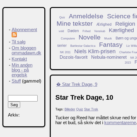
Anmeldelse
Science fi
Quiz
Mine tekster
Religion
Ærlighed
Kærlighed
-
Abonnement
Døden
vold
Frihed
Venskab
Novelle
Børn og ung
Computere
Musik
-
Til salg
Fantasy
serier
Battlestar Galactica
Liz Will
-
Om bloggen
Niels Klim-prisen
ommadawn.dk
NK 2011
Charlotte Fru
Dozois-favorit
Nebula-nomineret
NK 2
-
Kontakt
F
2015
-
Min anden
blog - på
engelsk
-
Stuff
(gammel)
� Star Trek Dage, 9
Star Trek Dage, 10
Tags:
Billeder
Quiz
Star Trek
Arkiv:
Tucker og Reed har måttet skrue ned for
har et bud, så skriv det i
kommentarerne