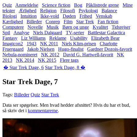
Quiz
Anmeldelse
Science fiction
Bog
Påklistrede grene
Mine
tekster
Ærlighed
Religion
Filosofi
Psykologi
Balance
Biologi
Intuition
Ikke-vold
Døden
Frihed
Venskab
Kærlighed
Billeder
Conrep
Film
Star Trek
Fan fiction
Computere
Novelle
Musik
Børn og unge
Kvalitet
Tidsrejser
Spil
Analyse
Niels Dalgaard
TV-serier
Battlestar Galactica
Fantasy
Liz Williams
Reklame
Usability
Elizabeth Bear
Imagicon2
1943
NK 2011
Niels Klim-prisen
Charlotte
Fruergaard
Jakob Nielsen
Hugo-finalist
Gardner Dozois-favorit
Nebula-nomineret
NK 2012
David G. Hartwell-favorit
NK
2013
NK 2014
NK 2015
Flere tags
� Star Trek Dage, 6
Star Trek Dage, 8 �
Star Trek Dage, 7
Tags:
Billeder
Quiz
Star Trek
Data ser spøgelser. Men hvad hedder afsnittet? Hvis du har et bud,
så skriv det i
kommentarerne
.