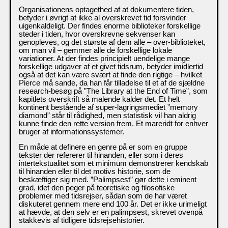
Organisationens optagethed af at dokumentere tiden,
betyder i øvrigt at ikke al overskrevet tid forsvinder
uigenkaldeligt. Der findes enorme biblioteker forskellige
steder i tiden, hvor overskrevne sekvenser kan
genopleves, og det største af dem alle – over-biblioteket,
om man vil – gemmer alle de forskellige lokale
variationer. At der findes principielt uendelige mange
forskellige udgaver af et givet tidsrum, betyder imidlertid
også at det kan være svært at finde den rigtige – hvilket
Pierce må sande, da han får tilladelse til et af de sjældne
research-besøg på ”The Library at the End of Time”, som
kapitlets overskrift så malende kalder det. Et helt
kontinent bestående af super-lagringsmediet ”memory
diamond” står til rådighed, men statistisk vil han aldrig
kunne finde den rette version frem. Et mareridt for enhver
bruger af informationssystemer.
En måde at definere en genre på er som en gruppe
tekster der refererer til hinanden, eller som i deres
intertekstualitet som et minimum demonstrerer kendskab
til hinanden eller til det motivs historie, som de
beskæftiger sig med. ”Palimpsest” gør dette i eminent
grad, idet den peger på teoretiske og filosofiske
problemer med tidsrejser, sådan som de har været
diskuteret gennem mere end 100 år. Det er ikke urimeligt
at hævde, at den selv er en palimpsest, skrevet ovenpå
stakkevis af tidligere tidsrejsehistorier.