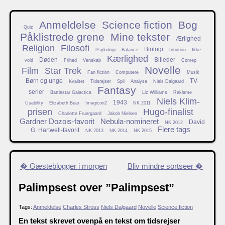
Anmeldelse
Science fiction
Bog
Quiz
Påklistrede grene
Mine tekster
Ærlighed
Religion
Filosofi
Biologi
Psykologi
Balance
Intuition
Ikke-
Kærlighed
Døden
Billeder
vold
Frihed
Venskab
Conrep
Novelle
Film
Star Trek
Fan fiction
Computere
Musik
Børn og unge
TV-
Kvalitet
Tidsrejser
Spil
Analyse
Niels Dalgaard
Fantasy
serier
Battlestar Galactica
Liz Williams
Reklame
Niels Klim-
1943
Usability
Elizabeth Bear
Imagicon2
NK 2011
prisen
Hugo-finalist
Charlotte Fruergaard
Jakob Nielsen
Gardner Dozois-favorit
Nebula-nomineret
David
NK 2012
Flere tags
G. Hartwell-favorit
NK 2013
NK 2014
NK 2015
� Gæsteblogger i morgen
Bliv mindre sortseer �
Palimpsest over ”Palimpsest”
Tags:
Anmeldelse
Charles Stross
Niels Dalgaard
Novelle
Science fiction
En tekst skrevet ovenpå en tekst om tidsrejser