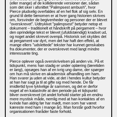
(eller mange) af de kolliderende versioner dør, sådan
som det sker i afsnittet ”Palimpsest ambush”, hvor
Pierce pludselig overfaldes af en hel flok af sig selv. En
grund til dette fænomen er at hver gang historien skrives
om, forsvinder de begivenheder og personer der er blevet
”overskrevet”. Udtrykket ”palimpsest” betyder netop et
dokument – traditionelt et håndskrift på pergament – hvor
den oprindelige tekst er blevet (ufuldstændigt) kradset ud,
og noget andet skrevet ovenpå. Historisk set skyldes det
at pergament var dyrt, men det har haft den effekt, at
mange ellers ”udslettede” tekster har kunnet genskabes
fra dokumenter, der er overskrevet med langt mindre
interessante ting.
Pierce oplever også overskrivelsen på anden vis. På et
tidspunkt, mens han stadig er under oplæring (læretiden
er
lang
), opsøges han af en ivrig ung dame, der spørger
om hun må skrive en akademisk afhandling om ham.
Han svarer ja uden at vide, at det i hendes kultur betyder
at han har sagt ja til at gifte sig med hende. De får
imidlertid tyve lykkelige år sammen, og det er derfor
noget af en katastrofe at den periode på et tidspunkt
bliver overskrevet (et andet forhold starter på en endnu
mere mystisk måde, nemlig med at han kontaktes af en
kvinde han aldrig før har mødt, men som har været
kæreste med ham i mange år). Man forstår godt hvorfor
organisationen fraråder faste forhold.