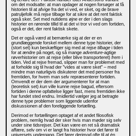
om det modsatte: at man opdager at nogen forsøger at få
historien til at afvige fra det vi ved, er sket, og de brave
patruljefolk må rejse tilbage for at sikre at det rent faktisk
også sker. Set med nutidens øjne er der i den slags
historier en rørende tillid til at det vi tror vi ved om fortiden,
også er det, der rent faktisk skete.
Det er også værd at bemærke sig at der er en
grundlæggende forskel mellem denne type historier, der
(stort set) kun beskæftiger sig med at rejse
tilbage
i tiden
for at ændre på noget, og så mange
adventure
-agtige
røverhistorier om at rejse (eller blive transporteret)
frem
i
tiden. Ved at rejse fremad, slipper man for problemet med
at forholde sig til hvad der ”vides at være sket” – med
mindre man naturligvis diskuterer det med personer fra
fremtiden, for hvem man selv repræsenterer fortiden.
Omvendt er der dem der argumenterer for at man
(teoretisk set)
kun
ville kunne rejse bagud, eftersom
fortiden i denne opfattelse ligger fast, mens fremtiden ikke
har fundet sted endnu. Imidlertid vælger jeg at betragte
denne type problemer som liggende udenfor
diskussionen af den foreliggende fortælling.
Derimod er fortællingen optaget af et andet filosofisk
problem, nemlig hvad der sker hvis man møder sig selv
under sine tidsrejser. Det kan være en ret så dramatisk
affære, selv om vi er langt fra historier hvor det fører til
universets undergang. Det fører derimod ofte til at én