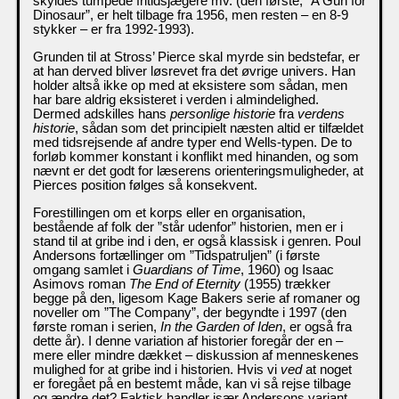
skyldes tumpede fritidsjægere mv. (den første, ”A Gun for
Dinosaur”, er helt tilbage fra 1956, men resten – en 8-9
stykker – er fra 1992-1993).
Grunden til at Stross’ Pierce skal myrde sin bedstefar, er
at han derved bliver løsrevet fra det øvrige univers. Han
holder altså ikke op med at eksistere som sådan, men
har bare aldrig eksisteret i verden i almindelighed.
Dermed adskilles hans
personlige historie
fra
verdens
historie
, sådan som det principielt næsten altid er tilfældet
med tidsrejsende af andre typer end Wells-typen. De to
forløb kommer konstant i konflikt med hinanden, og som
nævnt er det godt for læserens orienteringsmuligheder, at
Pierces position følges så konsekvent.
Forestillingen om et korps eller en organisation,
bestående af folk der ”står udenfor” historien, men er i
stand til at gribe ind i den, er også klassisk i genren. Poul
Andersons fortællinger om ”Tidspatruljen” (i første
omgang samlet i
Guardians of Time
, 1960) og Isaac
Asimovs roman
The End of Eternity
(1955) trækker
begge på den, ligesom Kage Bakers serie af romaner og
noveller om ”The Company”, der begyndte i 1997 (den
første roman i serien,
In the Garden of Iden
, er også fra
dette år). I denne variation af historier foregår der en –
mere eller mindre dækket – diskussion af menneskenes
mulighed for at gribe ind i historien. Hvis vi
ved
at noget
er foregået på en bestemt måde, kan vi så rejse tilbage
og ændre det? Faktisk handler især Andersons variant