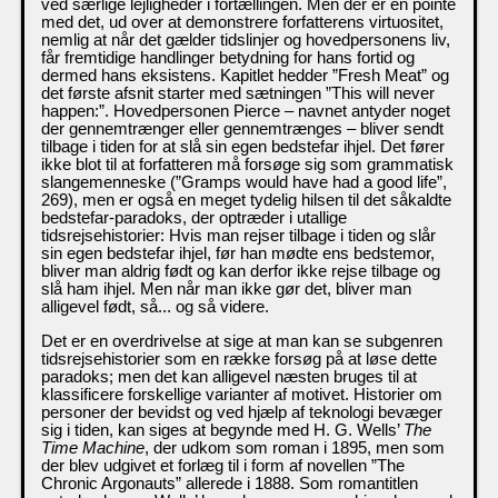
ved særlige lejligheder i fortællingen. Men der er en pointe
med det, ud over at demonstrere forfatterens virtuositet,
nemlig at når det gælder tidslinjer og hovedpersonens liv,
får fremtidige handlinger betydning for hans fortid og
dermed hans eksistens. Kapitlet hedder ”Fresh Meat” og
det første afsnit starter med sætningen ”This will never
happen:”. Hovedpersonen Pierce – navnet antyder noget
der gennemtrænger eller gennemtrænges – bliver sendt
tilbage i tiden for at slå sin egen bedstefar ihjel. Det fører
ikke blot til at forfatteren må forsøge sig som grammatisk
slangemenneske (”Gramps would have had a good life”,
269), men er også en meget tydelig hilsen til det såkaldte
bedstefar-paradoks, der optræder i utallige
tidsrejsehistorier: Hvis man rejser tilbage i tiden og slår
sin egen bedstefar ihjel, før han mødte ens bedstemor,
bliver man aldrig født og kan derfor ikke rejse tilbage og
slå ham ihjel. Men når man ikke gør det, bliver man
alligevel født, så... og så videre.
Det er en overdrivelse at sige at man kan se subgenren
tidsrejsehistorier som en række forsøg på at løse dette
paradoks; men det kan alligevel næsten bruges til at
klassificere forskellige varianter af motivet. Historier om
personer der bevidst og ved hjælp af teknologi bevæger
sig i tiden, kan siges at begynde med H. G. Wells’
The
Time Machine
, der udkom som roman i 1895, men som
der blev udgivet et forlæg til i form af novellen ”The
Chronic Argonauts” allerede i 1888. Som romantitlen