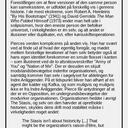
Forestillingen om at flere versioner af den samme person
kan sameksistere, er udfoldet på forskellig vis i genrens
historie. I de mest ekstreme, som Robert A. Heinleins
”By His Bootstraps” (1941) og David Gerrolds
The Man
Who Folded Himself
(1973) ender man helt ude i
solipsismen, hvor den eneste person der befolker
universet, i virkeligheden er én selv, og alt andet er
illusioner eller duplikater, evt. efter kønsskifteoperationer.
Pierces verden kompliceres på anden vis. Han har svært
ved at finde ud af hvad der egentlig foregår, og mødet
mellem forskellige iterationer af ham selv betyder også at
hans egen identitet forekommer en smule flosset i kanten
– som illustreret ved de to afsnitsoverskrifter ”Army of
You” og ”Nation of Me”. Der er desuden en skjult
modstandsbevægelse indenfor organisationen, og
samtidig kommer han selv i søgelyset for afdelingen for
Indre Anliggender. På et tidspunkt bliver han afhørt af en
agent der kalder sig Kafka, og som muligvis og muligvis
ikke er fra Indre Anliggender. Pierce får antydninger af at
der er en Opposition, en undergrundsbevægelse der
modvirker organisationen. Organisationen hedder i øvrigt
The Stasis, og selv om den hævder at opretholde
historien, skyldes dens drift mod stabilitet måske i
virkeligheden noget andet:
The Stasis isn’t about historicity [...] That
might be the organization’s raison d’être, but