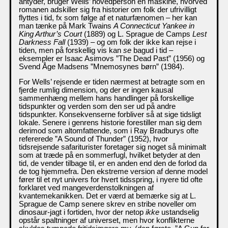
antyder, bruger Wells’ hovedperson en maskine, hvorved
romanen adskiller sig fra historier om folk der ufrivilligt
flyttes i tid, fx som følge af et naturfænomen – her kan
man tænke på Mark Twains
A Connecticut Yankee in
King Arthur’s Court
(1889) og L. Sprague de Camps
Lest
Darkness Fall
(1939) – og om folk der ikke kan rejse i
tiden, men på forskellig vis kan
se
bagud i tid –
eksempler er Isaac Asimovs ”The Dead Past” (1956) og
Svend Åge Madsens ”Mnemosynes børn” (1984).
For Wells’ rejsende er tiden nærmest at betragte som en
fjerde rumlig dimension, og der er ingen kausal
sammenhæng mellem hans handlinger på forskellige
tidspunkter og verden som den ser ud på andre
tidspunkter. Konsekvenserne forbliver så at sige tidsligt
lokale. Senere i genrens historie forestiller man sig dem
derimod som altomfattende, som i Ray Bradburys ofte
refererede ”A Sound of Thunder” (1952), hvor
tidsrejsende safariturister foretager sig noget så minimalt
som at træde på en sommerfugl, hvilket betyder at den
tid, de vender tilbage til, er en anden end den de forlod da
de tog hjemmefra. Den ekstreme version af denne model
fører til et nyt univers for hvert tidsspring, i nyere tid ofte
forklaret ved mangeverdenstolkningen af
kvantemekanikken. Det er værd at bemærke sig at L.
Sprague de Camp senere skrev en stribe noveller om
dinosaur-jagt i fortiden, hvor der netop
ikke
ustandselig
opstår spaltninger af universet, men hvor konflikterne