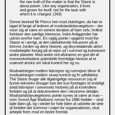
the raw truth of the matter is that the Stasis is
about
power
. Like any organization, it lives
and grows for itself, not for the task with
which it is charged. (343)
Denne besked får Pierce hen mod slutningen, da han er
taget til fange af lederen af modstandsbevægelsen – der
viser sig at være en senere iteration af ham selv, hvilket
forklarer den særlige interesse, Indre Anliggender har
udvist overfor ham. En vigtig pointe i opgøret mod the
Stasis er i øvrigt, at den udelukkende fokuserer på at
trimme Jorden og dens historie, og tilsyneladende aktivt
modarbejder forsøg på at rejse ud i rummet og kolonisere
andre planeter. Med andre ord afskæres en god del af
menneskehedens potentielle fremtidige historie af et
snævert ønske om lokal kontrol her og nu.
Modsætningen mellem tidsrejser og rumrejser bliver til
modsætningen mellem skarp kontrol og fri udfoldelse.
The Stasis bruger alle tilgængelige ressourcer (og af
fysisk-tekniske årsager kan der kun foretages et endeligt
antal tidsrejser i universets historie) på at kontrollere
fortiden og på at dokumentere den i ekstreme detaljer.
Modstandsbevægelsens pointe synes at være at man –
som Svend Åge Madsens roman fra 1986 hedder – skal
lade tiden gå, og i stedet for hele tiden at udslette de dele
af fortiden der kommer i vejen for organisationen, skal
arbejde frem mod en bedre fremtid.