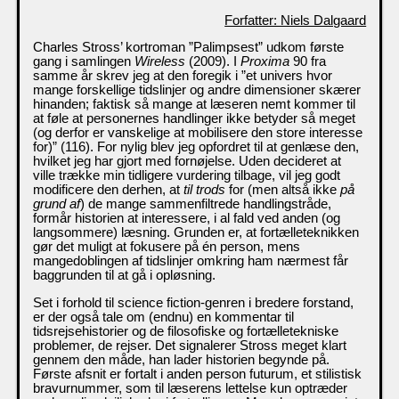
Forfatter: Niels Dalgaard
Charles Stross’ kortroman ”Palimpsest” udkom første
gang i samlingen
Wireless
(2009). I
Proxima
90 fra
samme år skrev jeg at den foregik i ”et univers hvor
mange forskellige tidslinjer og andre dimensioner skærer
hinanden; faktisk så mange at læseren nemt kommer til
at føle at personernes handlinger ikke betyder så meget
(og derfor er vanskelige at mobilisere den store interesse
for)” (116). For nylig blev jeg opfordret til at genlæse den,
hvilket jeg har gjort med fornøjelse. Uden decideret at
ville trække min tidligere vurdering tilbage, vil jeg godt
modificere den derhen, at
til trods
for (men altså ikke
på
grund af
) de mange sammenfiltrede handlingstråde,
formår historien at interessere, i al fald ved anden (og
langsommere) læsning. Grunden er, at fortælleteknikken
gør det muligt at fokusere på én person, mens
mangedoblingen af tidslinjer omkring ham nærmest får
baggrunden til at gå i opløsning.
Set i forhold til science fiction-genren i bredere forstand,
er der også tale om (endnu) en kommentar til
tidsrejsehistorier og de filosofiske og fortælletekniske
problemer, de rejser. Det signalerer Stross meget klart
gennem den måde, han lader historien begynde på.
Første afsnit er fortalt i anden person futurum, et stilistisk
bravurnummer, som til læserens lettelse kun optræder